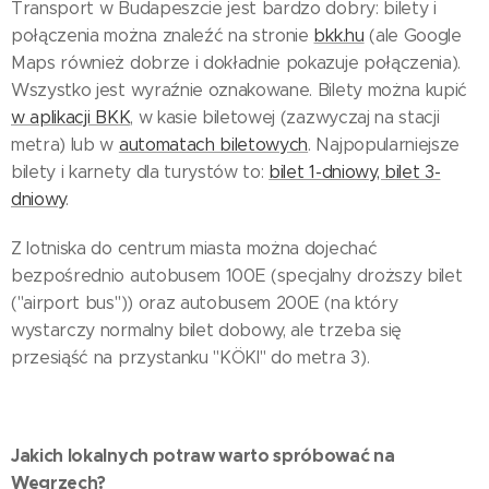
Transport w Budapeszcie jest bardzo dobry: bilety i
połączenia można znaleźć na stronie
bkk.hu
(ale Google
Maps również dobrze i dokładnie pokazuje połączenia).
Wszystko jest wyraźnie oznakowane. Bilety można kupić
w aplikacji BKK
, w kasie biletowej (zazwyczaj na stacji
metra) lub w
automatach biletowych
. Najpopularniejsze
bilety i karnety dla turystów to:
bilet 1-dniowy, bilet 3-
dniowy
.
Z lotniska do centrum miasta można dojechać
bezpośrednio autobusem 100E (specjalny droższy bilet
("airport bus")) oraz autobusem 200E (na który
wystarczy normalny bilet dobowy, ale trzeba się
przesiąść na przystanku "KÖKI" do metra 3).
Jakich lokalnych potraw warto spróbować na
Węgrzech?