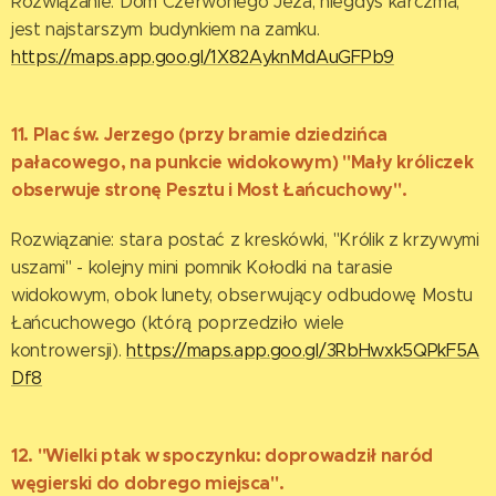
Rozwiązanie: Dom Czerwonego Jeża, niegdyś karczma,
jest najstarszym budynkiem na zamku.
https://maps.app.goo.gl/1X82AyknMdAuGFPb9
11. Plac św. Jerzego (przy bramie dziedzińca
pałacowego, na punkcie widokowym) "Mały króliczek
obserwuje stronę Pesztu i Most Łańcuchowy".
Rozwiązanie: stara postać z kreskówki, "Królik z krzywymi
uszami" - kolejny mini pomnik Kołodki na tarasie
widokowym, obok lunety, obserwujący odbudowę Mostu
Łańcuchowego (którą poprzedziło wiele
kontrowersji).
https://maps.app.goo.gl/3RbHwxk5QPkF5A
Df8
12. "Wielki ptak w spoczynku: doprowadził naród
węgierski do dobrego miejsca".