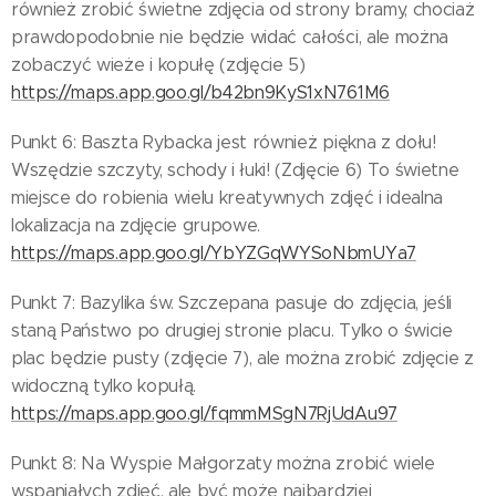
również zrobić świetne zdjęcia od strony bramy, chociaż
prawdopodobnie nie będzie widać całości, ale można
zobaczyć wieże i kopułę (zdjęcie 5)
https://maps.app.goo.gl/b42bn9KyS1xN761M6
Punkt 6: Baszta Rybacka jest również piękna z dołu!
Wszędzie szczyty, schody i łuki! (Zdjęcie 6) To świetne
miejsce do robienia wielu kreatywnych zdjęć i idealna
lokalizacja na zdjęcie grupowe.
https://maps.app.goo.gl/YbYZGqWYSoNbmUYa7
Punkt 7: Bazylika św. Szczepana pasuje do zdjęcia, jeśli
staną Państwo po drugiej stronie placu. Tylko o świcie
plac będzie pusty (zdjęcie 7), ale można zrobić zdjęcie z
widoczną tylko kopułą.
https://maps.app.goo.gl/fqmmMSgN7RjUdAu97
Punkt 8: Na Wyspie Małgorzaty można zrobić wiele
wspaniałych zdjęć, ale być może najbardziej