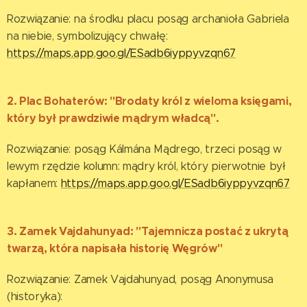
Rozwiązanie: na środku placu posąg archanioła Gabriela
na niebie, symbolizujący chwałę:
https://maps.app.goo.gl/ESadb6iyppyvzqn67
2. Plac Bohaterów: "Brodaty król z wieloma księgami,
który był prawdziwie mądrym władcą".
Rozwiązanie: posąg Kálmána Mądrego, trzeci posąg w
lewym rzędzie kolumn: mądry król, który pierwotnie był
kapłanem:
https://maps.app.goo.gl/ESadb6iyppyvzqn67
3.
Zamek Vajdahunyad: "Tajemnicza postać z ukrytą
twarzą, która napisała historię Węgrów"
Rozwiązanie: Zamek Vajdahunyad, posąg Anonymusa
(historyka):