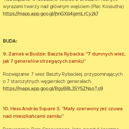
wyrazami twarzy nad głównym wejściem (Plac Kossutha)
https://maps.app.goo.gl/jhnGXb4grmLrCy2k7
BUDA:
9. Zamek w Budzie: Baszta Rybacka: "7 dumnych wież,
jak 7 generałów strzegących zamku"
Rozwiązanie: 7 wież Baszty Rybackiej, przypominających
o 7 starożytnych węgierskich generałach.
https://maps.app.goo.gl/BgyBBL3SYSZNsoTo9
10.
Hess András Square 3.
"Mały czerwony jeż czuwa
nad mieszkańcami zamku"