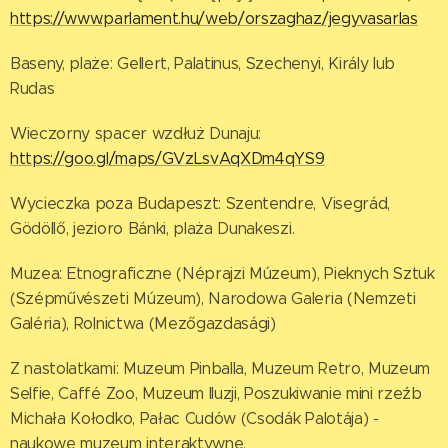
https://www.parlament.hu/web/orszaghaz/jegyvasarlas
Baseny, plaże: Gellert, Palatinus, Szechenyi, Király lub
Rudas
Wieczorny spacer wzdłuż Dunaju:
https://goo.gl/maps/GVzLsvAqXDm4qYS9
Wycieczka poza Budapeszt: Szentendre, Visegrád,
Gödöllő, jezioro Bánki, plaża Dunakeszi.
Muzea: Etnograficzne (Néprajzi Múzeum), Pieknych Sztuk
(Szépművészeti Múzeum), Narodowa Galeria (Nemzeti
Galéria), Rolnictwa (Mezőgazdasági)
Z nastolatkami: Muzeum Pinballa, Muzeum Retro, Muzeum
Selfie, Caffé Zoo, Muzeum Iluzji, Poszukiwanie mini rzeźb
Michała Kołodko, Pałac Cudów (Csodák Palotája) -
naukowe muzeum interaktywne.