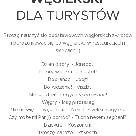
DLA TURYSTÓW
Proszę nauczyć się podstawowych węgierskich zwrotów
i porozumiewać się po węgiersku w restauracjach i
sklepach. :)
Dzień dobry! - Jónapot!
Dobry wieczór! - Jóestét!
Dobranoc! - Jóéjt!
Do widzenia! - Viszlát!
Miłego dnia! - Legyen szép napod!
Węgry - Magyarország
Nie mówię po węgiersku. - Nem beszélek magyarul.
Czy może mi Pan(i) pomóc? - Tudna nekem segíteni?
Dziękuję. - Köszönöm.
Proszę bardzo - Szívesen