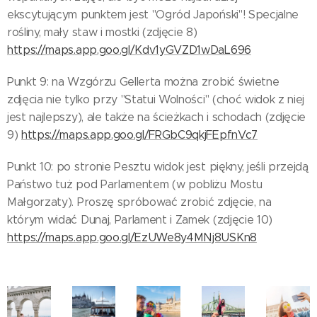
ekscytującym punktem jest "Ogród Japoński"! Specjalne
rośliny, mały staw i mostki (zdjęcie 8)
https://maps.app.goo.gl/Kdv1yGVZD1wDaL696
Punkt 9: na Wzgórzu Gellerta można zrobić świetne
zdjęcia nie tylko przy "Statui Wolności" (choć widok z niej
jest najlepszy), ale także na ścieżkach i schodach (zdjęcie
9)
https://maps.app.goo.gl/FRGbC9qkjFEpfnVc7
Punkt 10: po stronie Pesztu widok jest piękny, jeśli przejdą
Państwo tuż pod Parlamentem (w pobliżu Mostu
Małgorzaty). Proszę spróbować zrobić zdjęcie, na
którym widać Dunaj, Parlament i Zamek (zdjęcie 10)
https://maps.app.goo.gl/EzUWe8y4MNj8USKn8