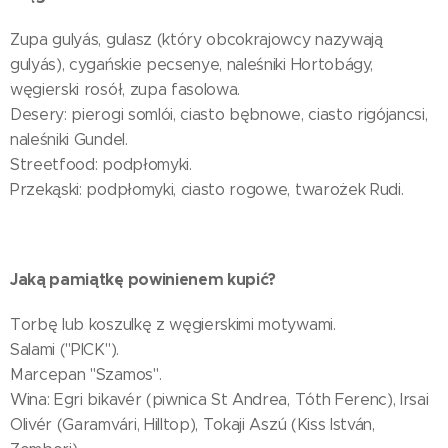
Zupa gulyás, gulasz (który obcokrajowcy nazywają
gulyás), cygańskie pecsenye, naleśniki Hortobágy,
węgierski rosół, zupa fasolowa.
Desery: pierogi somlói, ciasto bębnowe, ciasto rigójancsi,
naleśniki Gundel.
Streetfood: podpłomyki.
Przekąski: podpłomyki, ciasto rogowe, twarożek Rudi.
Jaką pamiątkę powinienem kupić?
Torbę lub koszulkę z węgierskimi motywami.
Salami ("PICK").
Marcepan "Szamos".
Wina: Egri bikavér (piwnica St Andrea, Tóth Ferenc), Irsai
Olivér (Garamvári, Hilltop), Tokaji Aszú (Kiss István,