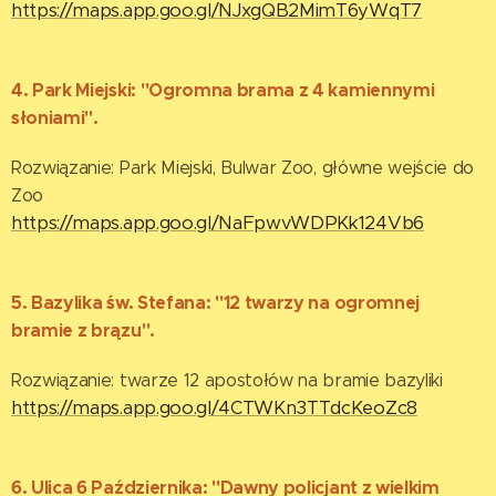
https://maps.app.goo.gl/NJxgQB2MimT6yWqT7
4. Park Miejski: "Ogromna brama z 4 kamiennymi
słoniami".
Rozwiązanie: Park Miejski, Bulwar Zoo, główne wejście do
Zoo
https://maps.app.goo.gl/NaFpwvWDPKk124Vb6
5. Bazylika św. Stefana: "12 twarzy na ogromnej
bramie z brązu".
Rozwiązanie: twarze 12 apostołów na bramie bazyliki
https://maps.app.goo.gl/4CTWKn3TTdcKeoZc8
6. Ulica 6 Października: "Dawny policjant z wielkim