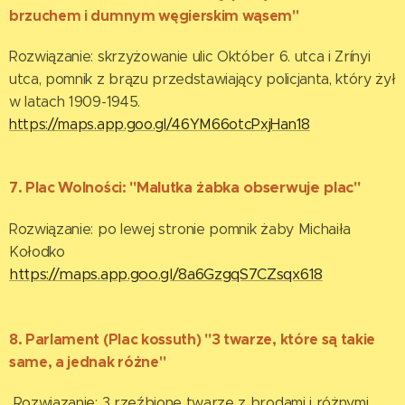
brzuchem i dumnym węgierskim wąsem"
Rozwiązanie: skrzyżowanie ulic Október 6. utca i Zrínyi
utca, pomnik z brązu przedstawiający policjanta, który żył
w latach 1909-1945.
https://maps.app.goo.gl/46YM66otcPxjHan18
7. Plac Wolności:
"Malutka żabka obserwuje plac"
Rozwiązanie: po lewej stronie pomnik żaby Michaiła
Kołodko
https://maps.app.goo.gl/8a6GzgqS7CZsqx618
8. Parlament (Plac kossuth)
"3 twarze, które są takie
same, a jednak różne"
Rozwiązanie: 3 rzeźbione twarze z brodami i różnymi