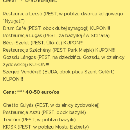
Cena: *** 10-30 euro/os.
Restauracja Lecsó (PEST, w pobliżu dworca kolejowego
"Nyugati")
Drum Café (PEST, obok dużej synagogi) KUPON!!!
Restauracja Lugas (PEST, za bazyliką św. Stefana)
Bécsi Szelet (PEST, Üllői út) KUPON!!!
Restauracja Széchényi (PEST, Park Miejski) KUPON!!!
Gozsdu Lángos (PEST, na dziedzińcu Gozsdu, w dzielnicy
żydowskiej) KUPON!!!
Szeged Vendéglő (BUDA, obok placu Szent Gellért)
KUPON!!!
Cena: **** 40-50 euro/os
Ghetto Gulyás (PEST, w dzielnicy żydowskiej)
Restauracja Aszú (PEST, obok bazyliki)
Textúra (PEST, w pobliżu bazyliki)
KIOSK (PEST, w pobliżu Mostu Elżbiety)