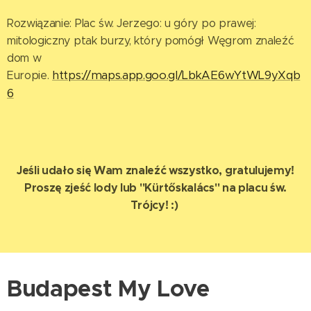
Rozwiązanie: Plac św. Jerzego: u góry po prawej:
mitologiczny ptak burzy, który pomógł Węgrom znaleźć
dom w
https://maps.app.goo.gl/LbkAE6wYtWL9yXqb
Europie.
6
Jeśli udało się Wam znaleźć wszystko, gratulujemy!
Proszę zjeść lody lub "Kürtőskalács" na placu św.
Trójcy! :)
Budapest My Love