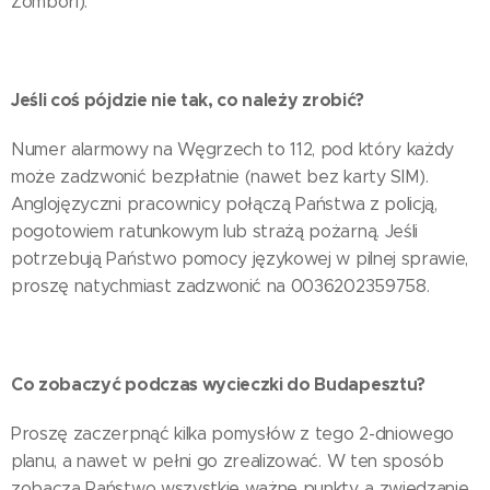
Zombori).
Jeśli coś pójdzie nie tak, co należy zrobić?
Numer alarmowy na Węgrzech to 112, pod który każdy
może zadzwonić bezpłatnie (nawet bez karty SIM).
Anglojęzyczni pracownicy połączą Państwa z policją,
pogotowiem ratunkowym lub strażą pożarną. Jeśli
potrzebują Państwo pomocy językowej w pilnej sprawie,
proszę natychmiast zadzwonić na 0036202359758.
Co zobaczyć podczas wycieczki do Budapesztu?
Proszę zaczerpnąć kilka pomysłów z tego 2-dniowego
planu, a nawet w pełni go zrealizować. W ten sposób
zobaczą Państwo wszystkie ważne punkty, a zwiedzanie