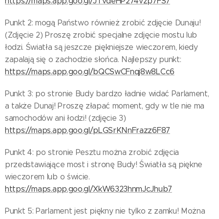
https://maps.app.goo.gl/JTvdeHP274vzp7FS7
Punkt 2: mogą Państwo również zrobić zdjęcie Dunaju!
(Zdjęcie 2) Proszę zrobić specjalne zdjęcie mostu lub
łodzi. Światła są jeszcze piękniejsze wieczorem, kiedy
zapalają się o zachodzie słońca. Najlepszy punkt:
https://maps.app.goo.gl/bQCSwCFnqj8w8LCc6
Punkt 3: po stronie Budy bardzo ładnie widać Parlament,
a także Dunaj! Proszę złapać moment, gdy w tle nie ma
samochodów ani łodzi! (zdjęcie 3)
https://maps.app.goo.gl/pLGSrKNnFrazz6F87
Punkt 4: po stronie Pesztu można zrobić zdjęcia
przedstawiające most i stronę Budy! Światła są piękne
wieczorem lub o świcie.
https://maps.app.goo.gl/XkW6323hnmJcJhub7
Punkt 5: Parlament jest piękny nie tylko z zamku! Można