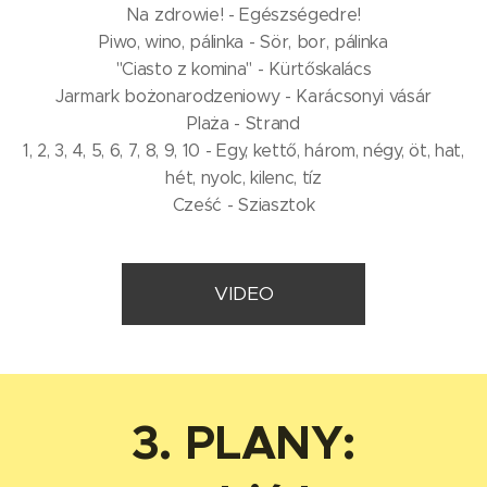
Na zdrowie! - Egészségedre!
Piwo, wino, pálinka - Sör, bor, pálinka
"Ciasto z komina" - Kürtőskalács
Jarmark bożonarodzeniowy - Karácsonyi vásár
Plaża - Strand
1, 2, 3, 4, 5, 6, 7, 8, 9, 10 - Egy, kettő, három, négy, öt, hat,
hét, nyolc, kilenc, tíz
Cześć - Sziasztok
VIDEO
3.
PLANY: