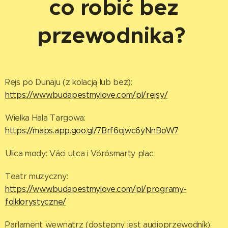
co robić bez
przewodnika
?
Rejs po Dunaju (z kolacją lub bez):
https://www.budapestmylove.com/pl/rejsy/
Wielka Hala Targowa:
https://maps.app.goo.gl/7Brf6ojwc6yNnBoW7
Ulica mody: Váci utca i Vörösmarty plac
Teatr muzyczny:
https://www.budapestmylove.com/pl/programy-
folklorystyczne/
Parlament wewnątrz (dostępny jest audioprzewodnik):