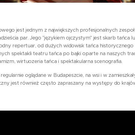
owego jest jednym z największych profesjonalnych zespo
ieścia par. Jego "językiem ojczystym" jest skarb tańca l
odny repertuar, od dużych widowisk tańca historycznego
ych spektakli teatru tańca po bajki oparte na naszych tr
mizm, wirtuozeria tańca i spektakularna scenografia.
 regularnie oglądane w Budapeszcie, na wsi i w zamieszk
eczny jest również często zapraszany na występy do krajó