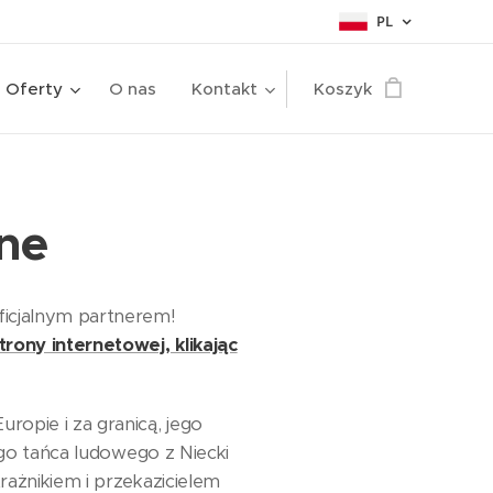
PL
Oferty
O nas
Kontakt
Koszyk
zne
ficjalnym partnerem!
strony internetowej, klikając
opie i za granicą, jego
ego tańca ludowego z Niecki
ażnikiem i przekazicielem