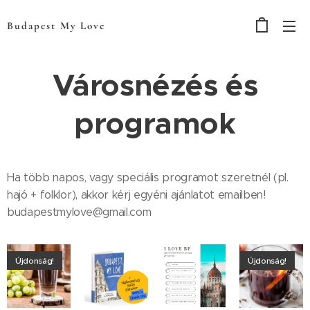
Budapest My Love
Városnézés és
programok
Ha több napos, vagy speciális programot szeretnél (pl.
hajó + folklor), akkor kérj egyéni ajánlatot emailben!
budapestmylove@gmail.com
Újdonság!
Újdonság!