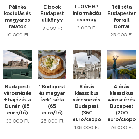
I LOVE BP
Pálinka
E-book
Téli séta
Információs
kostolás és
Budapest
Budapesten
csomag
magyaros
útikönyv
forralt
falatok
borral
3 000
Ft
3 000
Ft
10 000
Ft
25 000
Ft
Budapesti
"Budapest
8 órás
4 órás
városnézés
és magyar
klasszikus
klasszikus
+ hajózás a
ízek" séta
városnézés,
városnézés,
Dunán (85
(65
Budapest
Budapest
euro/fő)
euro/fő)
(360
(200
euro/csoport)
euro/csopor
33 000
Ft
25 000
Ft
136 000
Ft
76 000
Ft