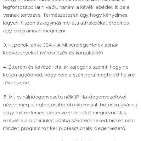
legfontosabb látni valók, hanem a kávék, ebédek is bele
vannak tervezve. Természetesen úgy, hogy kényelmes
legyen, hiszen az egymás melletti attrakciókat érdemes
egy programban megnézni
3. Kuponok, amik CSAK A MI vendégeinknek adnak
kedvezényeket (városnézés és konzultáció)
4. Étterem és kávézó lista, ár kategória szerint, hogy ne
kelljen aggódnod, hogy nem a számodra megfelelő helyre
tévedsz be
5. Mit csinálj idegenvezető nélkül? Ha idegenvezetővel
nézed meg a legfontosabb objektumokat, biztosan kiváncsi
vagy, mit érdemes idegenvezető nélkül megnézni! Nos,
ezeket a programokat listába szedtem neked, hiszen nem
minden programhoz kell professzionális idegenvezető