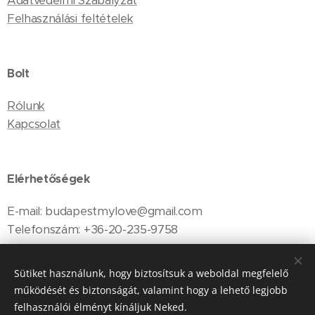
Adatvédelmi Szabályzat
Felhasználási feltételek
Bolt
Rólunk
Kapcsolat
Elérhetőségek
E-mail: budapestmylove@gmail.com
Telefonszám: +36-20-235-9758
Sütiket használunk, hogy biztosítsuk a weboldal megfelelő
működését és biztonságát, valamint hogy a lehető legjobb
Sütik
felhasználói élményt kínáljuk Neked.