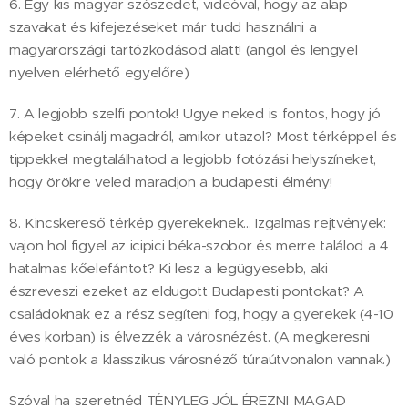
6. Egy kis magyar szószedet, videóval, hogy az alap
szavakat és kifejezéseket már tudd használni a
magyarországi tartózkodásod alatt! (angol és lengyel
nyelven elérhető egyelőre)
7. A legjobb szelfi pontok! Ugye neked is fontos, hogy jó
képeket csinálj magadról, amikor utazol? Most térképpel és
tippekkel megtalálhatod a legjobb fotózási helyszíneket,
hogy örökre veled maradjon a budapesti élmény!
8. Kincskereső térkép gyerekeknek... Izgalmas rejtvények:
vajon hol figyel az icipici béka-szobor és merre találod a 4
hatalmas kőelefántot? Ki lesz a legügyesebb, aki
észreveszi ezeket az eldugott Budapesti pontokat? A
családoknak ez a rész segíteni fog, hogy a gyerekek (4-10
éves korban) is élvezzék a városnézést. (A megkeresni
való pontok a klasszikus városnéző túraútvonalon vannak.)
Szóval ha szeretnéd TÉNYLEG JÓL ÉREZNI MAGAD