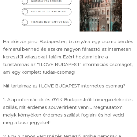
Ha először jársz Budapesten, bizonyára egy csomó kérdés
felmerül benned és ezekre nagyon fárasztó az interneten
keresztül válaszokat találni. Ezért hoztam létre a
turistáimnak az "I LOVE BUDAPEST" információs csomagot,
ami egy komplett tudás-csomag!
Mit tartalmaz az I LOVE BUDAPEST internetes csomag?
1. Alap információk és GYIK Budapestről: tömegközlekedés,
szállás, mit érdemes souvenirként venni... Megmutatom
melyik környéken érdemes szállást foglalni és hol vedd
meg a busz jegyeket!
2. Egy 2 napos városnézés tervező, amibe nemcsak a