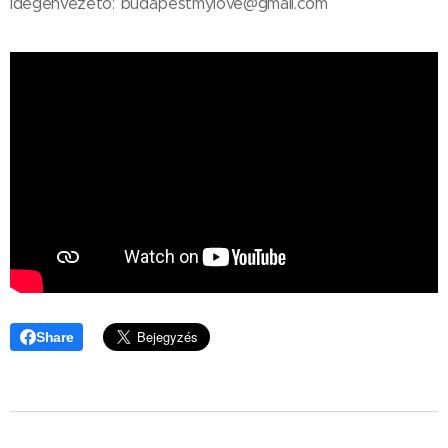
Idegenvezető: budapestmylove@gmail.com
Share