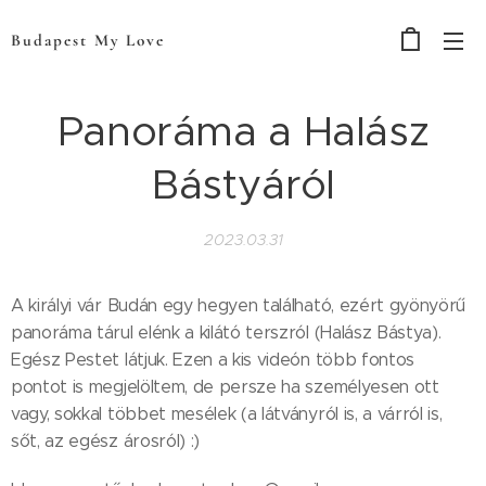
Budapest My Love
Panoráma a Halász
Bástyáról
2023.03.31
A királyi vár Budán egy hegyen található, ezért gyönyörű
panoráma tárul elénk a kilátó terszról (Halász Bástya).
Egész Pestet látjuk. Ezen a kis videón több fontos
pontot is megjelöltem, de persze ha személyesen ott
vagy, sokkal többet mesélek (a látványról is, a várról is,
sőt, az egész árosról) :)