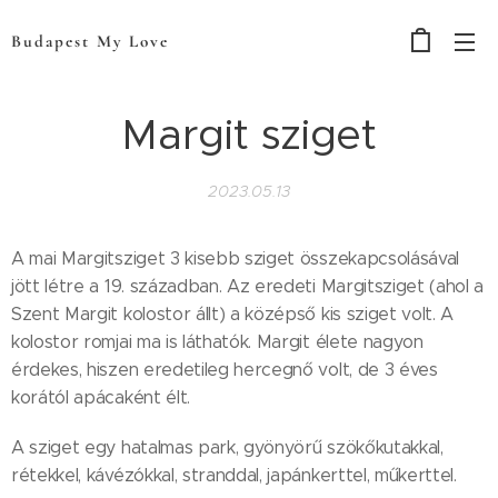
Budapest My Love
Margit sziget
2023.05.13
A mai Margitsziget 3 kisebb sziget összekapcsolásával
jött létre a 19. században. Az eredeti Margitsziget (ahol a
Szent Margit kolostor állt) a középső kis sziget volt. A
kolostor romjai ma is láthatók. Margit élete nagyon
érdekes, hiszen eredetileg hercegnő volt, de 3 éves
korától apácaként élt.
A sziget egy hatalmas park, gyönyörű szökőkutakkal,
rétekkel, kávézókkal, stranddal, japánkerttel, műkerttel.