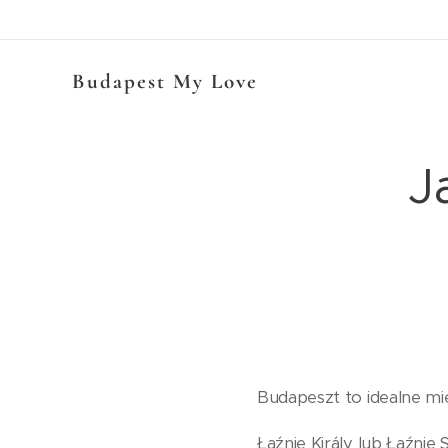
Budapest My Love
J
Budapeszt to idealne mie
Łaźnie Király lub Łaźnie