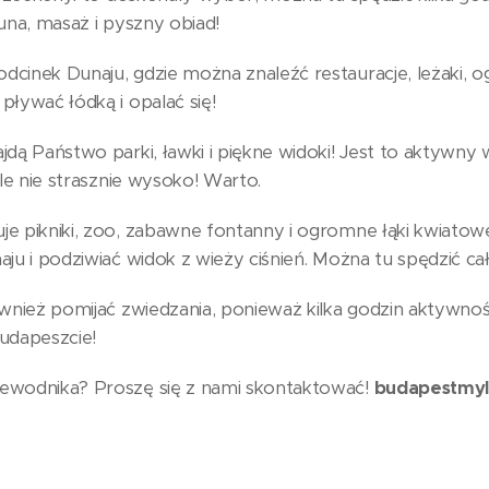
una, masaż i pyszny obiad!
cinek Dunaju, gdzie można znaleźć restauracje, leżaki,
ływać łódką i opalać się!
jdą Państwo parki, ławki i piękne widoki! Jest to aktywn
ale nie strasznie wysoko! Warto.
e pikniki, zoo, zabawne fontanny i ogromne łąki kwiatow
ju i podziwiać widok z wieży ciśnień. Można tu spędzić cał
ównież pomijać zwiedzania, ponieważ kilka godzin aktywno
udapeszcie!
ewodnika? Proszę się z nami skontaktować!
budapestmy