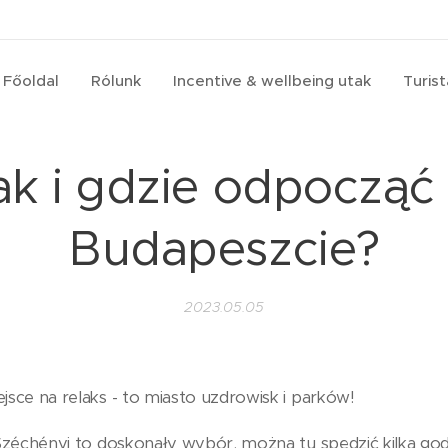
Főoldal
Rólunk
Incentive & wellbeing utak
Turis
ak i gdzie odpocząć
Budapeszcie?
2023.05.05
jsce na relaks - to miasto uzdrowisk i parków!
 Széchényi to doskonały wybór, można tu spędzić kilka godz