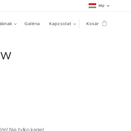
HU
táknak
Galéria
Kapcsolat
Kosár
 w
in! Nie tylko kąpiel