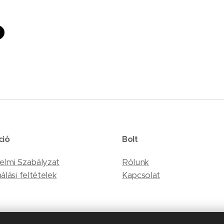
ció
Bolt
elmi Szabályzat
Rólunk
álási feltételek
Kapcsolat