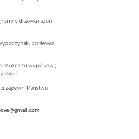
 ogromne drzewa i szum
y wypoczynek, ponieważ
e. Można tu wypić kawę,
y dzień!
ści zapewni Państwu
love@gmail.com