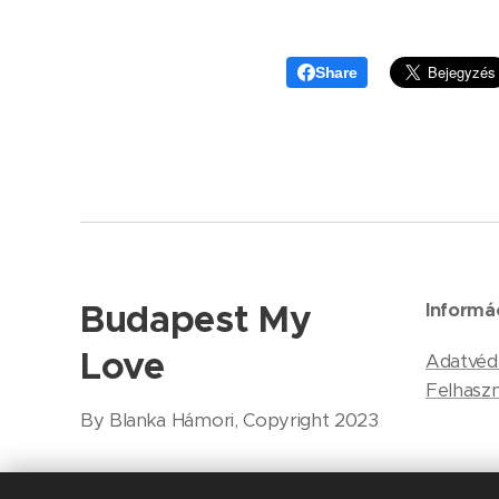
Share
Budapest My
Informá
Love
Adatvéd
Felhaszn
By Blanka Hámori, Copyright 2023