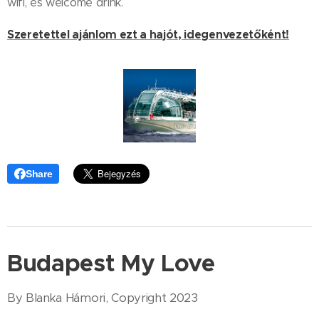
wifi, és welcome drink.
Szeretettel ajánlom ezt a hajót, idegenvezetőként!
Share
Budapest My Love
By Blanka Hámori, Copyright 2023