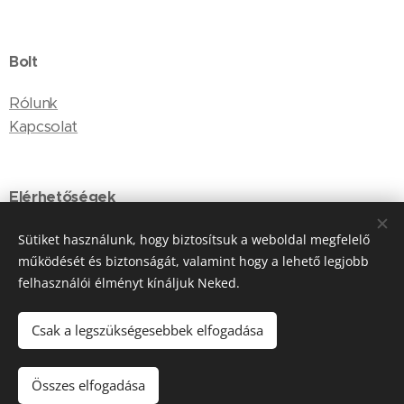
Bolt
Rólunk
Kapcsolat
Elérhetőségek
E-mail: budapestmylove@gmail.com
Sütiket használunk, hogy biztosítsuk a weboldal megfelelő
működését és biztonságát, valamint hogy a lehető legjobb
Telefonszám: +36-20-235-9758
felhasználói élményt kínáljuk Neked.
Csak a legszükségesebbek elfogadása
Sütik
Nyelvek
Összes elfogadása
Magyar
English
Polski
Español