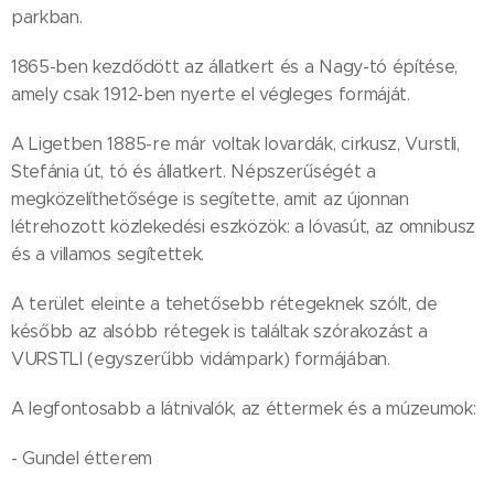
parkban.
1865-ben kezdődött az állatkert és a Nagy-tó építése,
amely csak 1912-ben nyerte el végleges formáját.
A Ligetben 1885-re már voltak lovardák, cirkusz, Vurstli,
Stefánia út, tó és állatkert. Népszerűségét a
megközelíthetősége is segítette, amit az újonnan
létrehozott közlekedési eszközök: a lóvasút, az omnibusz
és a villamos segítettek.
A terület eleinte a tehetősebb rétegeknek szólt, de
később az alsóbb rétegek is találtak szórakozást a
VURSTLI (egyszerűbb vidámpark) formájában.
A legfontosabb a látnivalók, az éttermek és a múzeumok:
- Gundel étterem