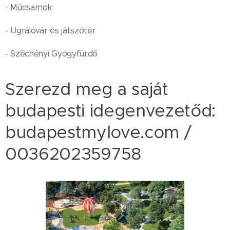
- Műcsarnok
- Ugrálóvár és játszótér
- Széchényi Gyógyfürdő
Szerezd meg a saját
budapesti idegenvezetőd:
budapestmylove.com /
0036202359758