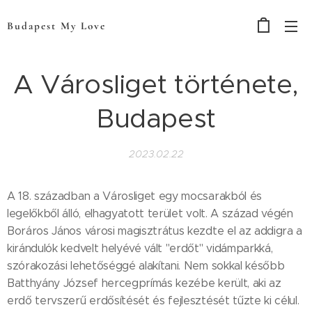
Budapest My Love
A Városliget története,
Budapest
2023.02.22
A 18. században a Városliget egy mocsarakból és
legelőkből álló, elhagyatott terület volt. A század végén
Boráros János városi magisztrátus kezdte el az addigra a
kirándulók kedvelt helyévé vált "erdőt" vidámparkká,
szórakozási lehetőséggé alakítani. Nem sokkal később
Batthyány József hercegprímás kezébe került, aki az
erdő tervszerű erdősítését és fejlesztését tűzte ki célul.