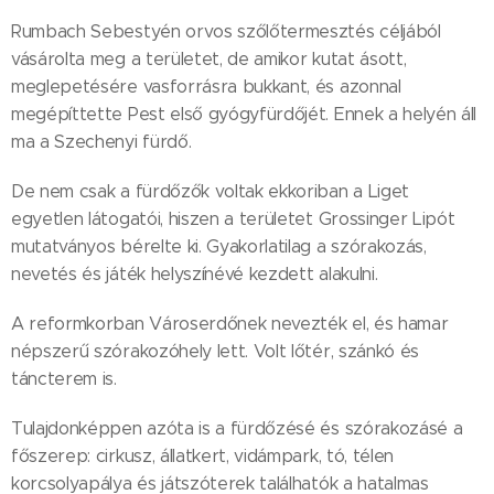
Rumbach Sebestyén orvos szőlőtermesztés céljából
vásárolta meg a területet, de amikor kutat ásott,
meglepetésére vasforrásra bukkant, és azonnal
megépíttette Pest első gyógyfürdőjét. Ennek a helyén áll
ma a Szechenyi fürdő.
De nem csak a fürdőzők voltak ekkoriban a Liget
egyetlen látogatói, hiszen a területet Grossinger Lipót
mutatványos bérelte ki. Gyakorlatilag a szórakozás,
nevetés és játék helyszínévé kezdett alakulni.
A reformkorban Városerdőnek nevezték el, és hamar
népszerű szórakozóhely lett. Volt lőtér, szánkó és
táncterem is.
Tulajdonképpen azóta is a fürdőzésé és szórakozásé a
főszerep: cirkusz, állatkert, vidámpark, tó, télen
korcsolyapálya és játszóterek találhatók a hatalmas