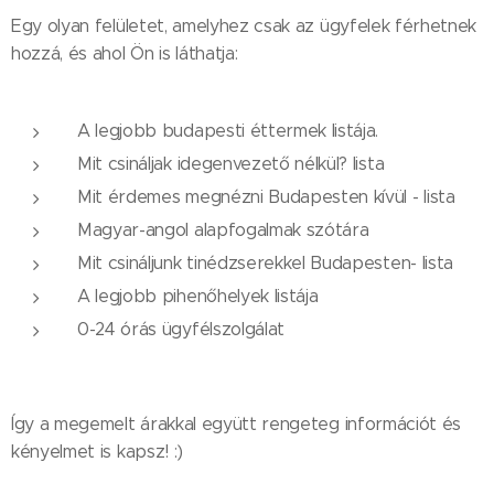
Egy olyan felületet, amelyhez csak az ügyfelek férhetnek
hozzá, és ahol Ön is láthatja:
A legjobb budapesti éttermek listája.
Mit csináljak idegenvezető nélkül? lista
Mit érdemes megnézni Budapesten kívül - lista
Magyar-angol alapfogalmak szótára
Mit csináljunk tinédzserekkel Budapesten- lista
A legjobb pihenőhelyek listája
0-24 órás ügyfélszolgálat
Így a megemelt árakkal együtt rengeteg információt és
kényelmet is kapsz! :)