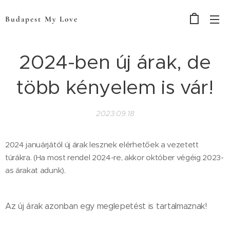
Budapest My Love
2024-ben új árak, de
több kényelem is vár!
2023.09.18
2024 januárjától új árak lesznek elérhetőek a vezetett
túrákra. (Ha most rendel 2024-re, akkor október végéig 2023-
as árakat adunk).
Az új árak azonban egy meglepetést is tartalmaznak!