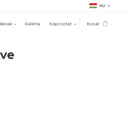
HU
táknak
Galéria
Kapcsolat
Kosár
ove