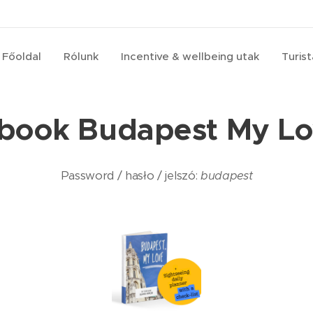
Főoldal
Rólunk
Incentive & wellbeing utak
Turis
book Budapest My L
Password / hasło / jelszó:
budapest