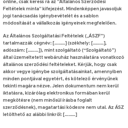
online, csak keress rá az "Általános Szerződési
Feltételek minta" kifejezést. Mindenképpen javasoljuk
jogi tanácsadás igénybevételét és a sablon
módosítását a vállalkozás igényeinek megfelelően.
Az Általános Szolgáltatási Feltételek („ÁSZF”)
tartalmazzák cégnév:
[………]
(székhely:
[………]
,
adószám:
[………]
), mint szolgáltató (“Szolgáltató”)
által üzemeltetett webáruház használatára vonatkozó
általános szerződési feltételeket. Kérjük, hogy csak
akkor vegye igénybe szolgáltatásainkat, amennyiben
minden pontjával egyetért, és kötelező érvényűnek
tekinti magára nézve. Jelen dokumentum nem kerül
iktatásra, kizárólag elektronikus formában kerül
megkötésre (nem minősül írásba foglalt
szerződésnek), magatartási kódexre nem utal. Az ÁSZ
letölthető az alábbi linkről:
[………]