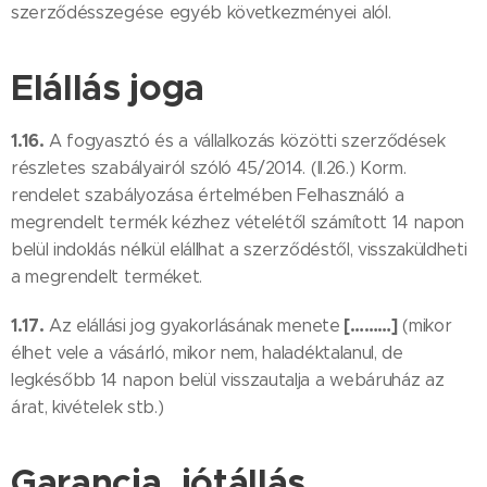
szerződésszegése egyéb következményei alól.
Elállás joga
1.16.
A fogyasztó és a vállalkozás közötti szerződések
részletes szabályairól szóló 45/2014. (II.26.) Korm.
rendelet szabályozása értelmében Felhasználó a
megrendelt termék kézhez vételétől számított 14 napon
belül indoklás nélkül elállhat a szerződéstől, visszaküldheti
a megrendelt terméket.
1.17.
[………]
Az elállási jog gyakorlásának menete
(mikor
élhet vele a vásárló, mikor nem, haladéktalanul, de
legkésőbb 14 napon belül visszautalja a webáruház az
árat, kivételek stb.)
Garancia, jótállás