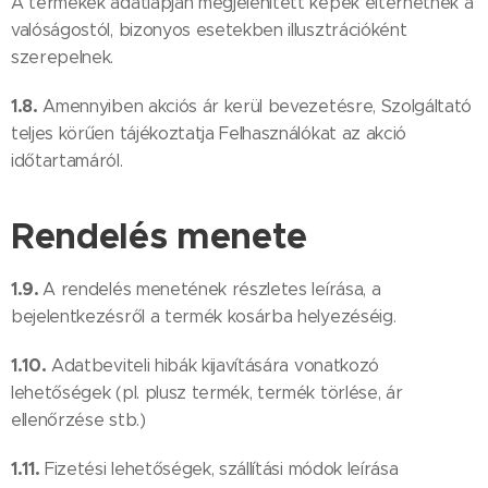
A termékek adatlapján megjelenített képek eltérhetnek a
valóságostól, bizonyos esetekben illusztrációként
szerepelnek.
1.8.
Amennyiben akciós ár kerül bevezetésre, Szolgáltató
teljes körűen tájékoztatja Felhasználókat az akció
időtartamáról.
Rendelés menete
1.9.
A rendelés menetének részletes leírása, a
bejelentkezésről a termék kosárba helyezéséig.
1.10.
Adatbeviteli hibák kijavítására vonatkozó
lehetőségek (pl. plusz termék, termék törlése, ár
ellenőrzése stb.)
1.11.
Fizetési lehetőségek, szállítási módok leírása