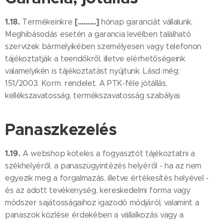
1.18.
[………]
Termékeinkre
hónap garanciát vállalunk.
Meghibásodás esetén a garancia levélben található
szervizek bármelyikében személyesen vagy telefonon
tájékoztatják a teendőkről, illetve elérhetőségeink
valamelyikén is tájékoztatást nyújtunk. Lásd még:
151/2003. Korm. rendelet. A PTK-féle jótállás,
kellékszavatosság, termékszavatosság szabályai.
Panaszkezelés
1.19.
A webshop köteles a fogyasztót tájékoztatni a
székhelyéről, a panaszügyintézés helyéről - ha az nem
egyezik meg a forgalmazás, illetve értékesítés helyével -
és az adott tevékenység, kereskedelmi forma vagy
módszer sajátosságaihoz igazodó módjáról, valamint a
panaszok közlése érdekében a vállalkozás vagy a