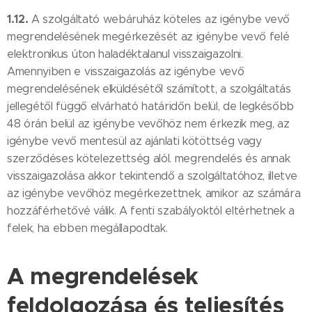
1.12.
A szolgáltató webáruház köteles az igénybe vevő
megrendelésének megérkezését az igénybe vevő felé
elektronikus úton haladéktalanul visszaigazolni.
Amennyiben e visszaigazolás az igénybe vevő
megrendelésének elküldésétől számított, a szolgáltatás
jellegétől függő elvárható határidőn belül, de legkésőbb
48 órán belül az igénybe vevőhöz nem érkezik meg, az
igénybe vevő mentesül az ajánlati kötöttség vagy
szerződéses kötelezettség alól. megrendelés és annak
visszaigazolása akkor tekintendő a szolgáltatóhoz, illetve
az igénybe vevőhöz megérkezettnek, amikor az számára
hozzáférhetővé válik. A fenti szabályoktól eltérhetnek a
felek, ha ebben megállapodtak.
A megrendelések
feldolgozása és teljesítés