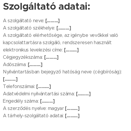
Szolgáltató adatai:
[………]
A szolgáltató neve:
[………]
A szolgáltató székhelye:
A szolgáltató elérhetősége, az igénybe vevőkkel való
kapcsolattartásra szolgáló, rendszeresen használt
[………]
elektronikus levelezési címe:
[………]
Cégjegyzékszáma:
[………]
Adószáma:
Nyilvántartásban bejegyző hatóság neve (cégbíróság):
[………]
[………]
Telefonszámai:
[………]
Adatvédelmi nyilvántartási száma:
[………]
Engedély száma:
[………]
A szerződés nyelve: magyar
[………]
A tárhely-szolgáltató adatai: