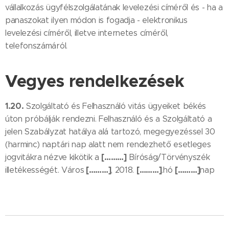
vállalkozás ügyfélszolgálatának levelezési címéről és - ha a
panaszokat ilyen módon is fogadja - elektronikus
levelezési címéről, illetve internetes címéről,
telefonszámáról.
Vegyes rendelkezések
1.20.
Szolgáltató és Felhasználó vitás ügyeiket békés
úton próbálják rendezni. Felhasználó és a Szolgáltató a
jelen Szabályzat hatálya alá tartozó, megegyezéssel 30
(harminc) naptári nap alatt nem rendezhető esetleges
[………]
jogvitákra nézve kikötik a
Bíróság/Törvényszék
[………]
[………]
[………]
illetékességét. Város
, 2018.
.hó
nap