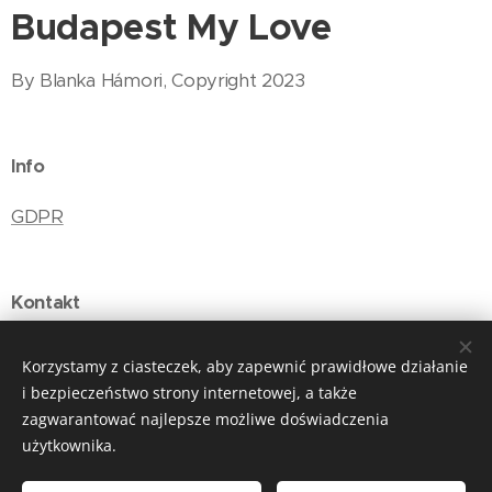
Budapest My Love
By Blanka Hámori, Copyright 2023
Info
GDPR
Kontakt
E-mail: budapestmylove@gmail.com
Korzystamy z ciasteczek, aby zapewnić prawidłowe działanie
i bezpieczeństwo strony internetowej, a także
zagwarantować najlepsze możliwe doświadczenia
użytkownika.
Ciasteczka