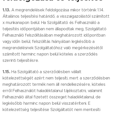
1.13.
A megrendelések feldolgozása mikor történik 1.14.
Általános teljesítési határidő, a visszaigazolástól számított
x munkanapon belül. Ha Szolgáltató és Felhasználó a
teljesítés időpontjában nem állapodtak meg, Szolgáltató
Felhasználó felszólításában meghatározott időpontban
vagy időn belül, felszólítás hiányában legkésőbb a
megrendelésnek Szolgáltatóhoz való megérkezésétől
számított harminc napon belül köteles a szerződés
szerinti teljesítésre.
1.15.
Ha Szolgáltató a szerződésben vállalt
kötelezettségét azért nem teljesíti, mert a szerződésben
meghatározott termék nem áll rendelkezésére, köteles
erről Felhasználót haladéktalanul tájékoztatni, valamint
Felhasználó által fizetett összeget haladéktalanul, de
legkésőbb harminc napon belül visszatéríteni. E
kötelezettség teljesítése Szolgáltatót nem mentesíti