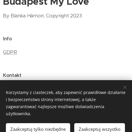
Budapest My Love
By Blanka Hámori, Copyright 2023
Info
GDPR
Kontakt
E-mail: budapestmylove@gmail.com
Korzystamy z ciasteczek, aby zapewnić prawidłowe działanie
i bezpieczeństwo strony internetowej, a także
zagwarantować najlepsze możliwe doświadczenia
użytkownika.
Ciasteczka
Języki
Zaakceptuj tylko niezbędne
Zaakceptuj wszystko