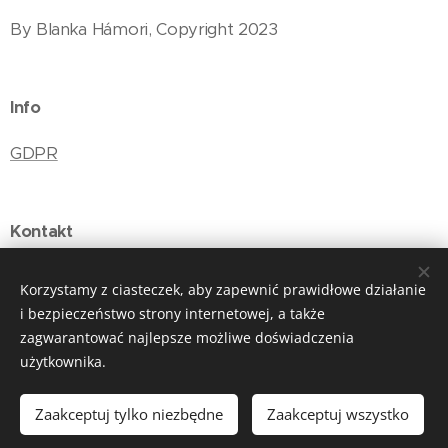
By Blanka Hámori, Copyright 2023
Info
GDPR
Kontakt
E-mail: budapestmylove@gmail.com
Korzystamy z ciasteczek, aby zapewnić prawidłowe działanie
i bezpieczeństwo strony internetowej, a także
zagwarantować najlepsze możliwe doświadczenia
użytkownika.
Ciasteczka
Języki
Zaakceptuj tylko niezbędne
Zaakceptuj wszystko
Magyar
English
Polski
Español