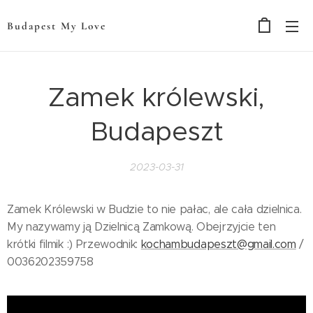
Budapest My Love
Zamek królewski,
Budapeszt
2023-03-31
Zamek Królewski w Budzie to nie pałac, ale cała dzielnica.
My nazywamy ją Dzielnicą Zamkową. Obejrzyjcie ten
krótki filmik :) Przewodnik:
kochambudapeszt@gmail.com
/
0036202359758