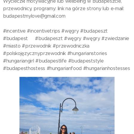
Wycieczki motywacyjne lub wellbeing w Budapeszcie,
przewodnicy, programy: link na górze strony lub e-mail:
budapestmylove@gmail.com
#incentive #incentivetrips #węgry #budapeszt🇭🇺
#budapest🇭🇺 #budapeszt #węgry #węgry #zwiedzanie
#miasto #przewodnik #przewodniczka
#polskojęzycznyprzewodnik #hungarianstories
#hungariangirl #budapestlife #budapeststyle
#budapesthostess #hungarianfood #hungarianhostesses