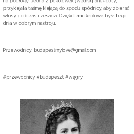
na podłogę. Jedna z pokojówek (według anegdoty)
przyklejała taśmę klejącą do spodu spódnicy, aby zbierać
włosy podczas czesania. Dzięki temu królowa była tego
dnia w dobrym nastroju.
Przewodnicy: budapestmylove@gmail.com
#przewodnicy #budapeszt #węgry