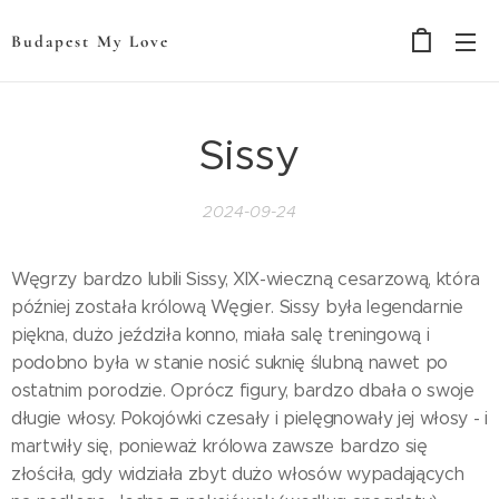
Budapest My Love
Sissy
2024-09-24
Węgrzy bardzo lubili Sissy, XIX-wieczną cesarzową, która
później została królową Węgier. Sissy była legendarnie
piękna, dużo jeździła konno, miała salę treningową i
podobno była w stanie nosić suknię ślubną nawet po
ostatnim porodzie. Oprócz figury, bardzo dbała o swoje
długie włosy. Pokojówki czesały i pielęgnowały jej włosy - i
martwiły się, ponieważ królowa zawsze bardzo się
złościła, gdy widziała zbyt dużo włosów wypadających