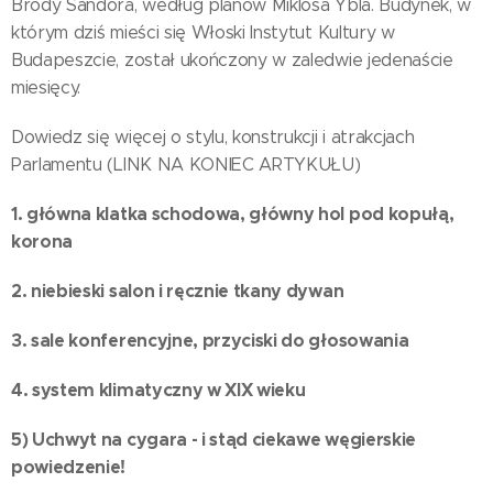
Bródy Sándora, według planów Miklósa Ybla. Budynek, w
którym dziś mieści się Włoski Instytut Kultury w
Budapeszcie, został ukończony w zaledwie jedenaście
miesięcy.
Dowiedz się więcej o stylu, konstrukcji i atrakcjach
Parlamentu (LINK NA KONIEC ARTYKUŁU)
1. główna klatka schodowa, główny hol pod kopułą,
korona
2. niebieski salon i ręcznie tkany dywan
3. sale konferencyjne, przyciski do głosowania
4. system klimatyczny w XIX wieku
5) Uchwyt na cygara - i stąd ciekawe węgierskie
powiedzenie!