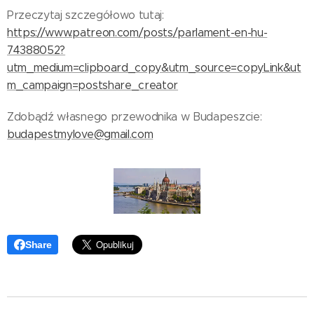
Przeczytaj szczegółowo tutaj:
https://www.patreon.com/posts/parlament-en-hu-
74388052?
utm_medium=clipboard_copy&utm_source=copyLink&ut
m_campaign=postshare_creator
Zdobądź własnego przewodnika w Budapeszcie:
budapestmylove@gmail.com
Share