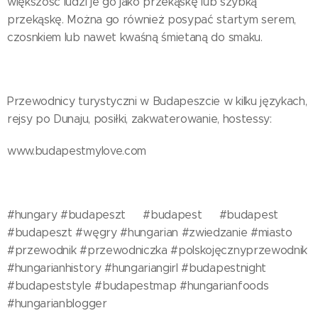
większość ludzi je go jako przekąskę lub szybką
przekąskę. Można go również posypać startym serem,
czosnkiem lub nawet kwaśną śmietaną do smaku.
Przewodnicy turystyczni w Budapeszcie w kilku językach,
rejsy po Dunaju, posiłki, zakwaterowanie, hostessy:
www.budapestmylove.com
#hungary #budapeszt🇭🇺 #budapest🇭🇺 #budapest
#budapeszt #węgry #hungarian #zwiedzanie #miasto
#przewodnik #przewodniczka #polskojęcznyprzewodnik
#hungarianhistory #hungariangirl #budapestnight
#budapeststyle #budapestmap #hungarianfoods
#hungarianblogger