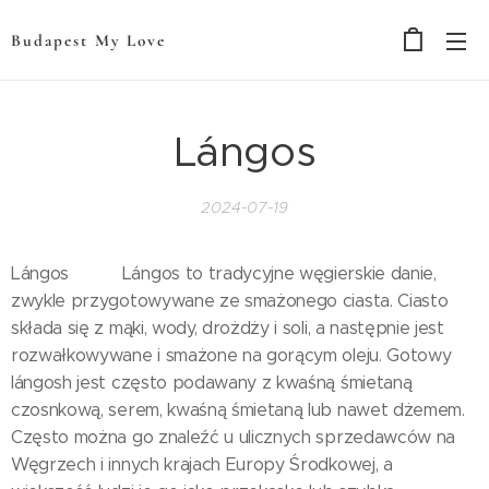
Budapest My Love
Lángos
2024-07-19
Lángos 🥰🥰 Lángos to tradycyjne węgierskie danie,
zwykle przygotowywane ze smażonego ciasta. Ciasto
składa się z mąki, wody, drożdży i soli, a następnie jest
rozwałkowywane i smażone na gorącym oleju. Gotowy
lángosh jest często podawany z kwaśną śmietaną
czosnkową, serem, kwaśną śmietaną lub nawet dżemem.
Często można go znaleźć u ulicznych sprzedawców na
Węgrzech i innych krajach Europy Środkowej, a