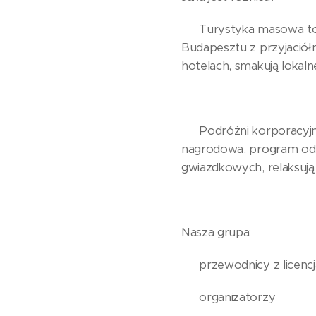
✅️ Turystyka masowa to
Budapesztu z przyjaciółm
hotelach, smakują lokalnej
✅️ Podróżni korporacyjni
nagrodowa, program odno
gwiazdkowych, relaksują 
Nasza grupa:
🗣 przewodnicy z licencj
👨‍💻 organizatorzy