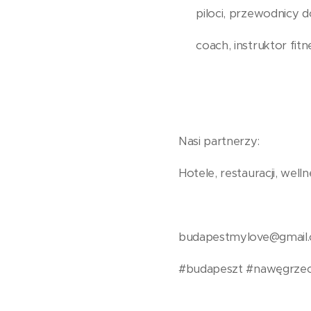
🧗‍♀️ piloci, przewodnicy
🙋🏽‍♀️ coach, instruktor fi
Nasi partnerzy:
Hotele, restauracji, welln
budapestmylove@gmail
#budapeszt #nawęgrze