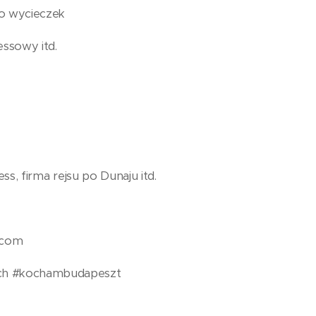
 do wycieczek
tnessowy itd.
ess, firma rejsu po Dunaju itd.
.com
ch #kochambudapeszt