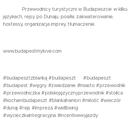
❤️🤍💚 Przewodnicy turystyczni w Budapeszcie w kilku
językach, rejsy po Dunaju, posiłki, zakwaterowanie,
hostessy, organizacja imprey, tłumaczenie.
www.budapestmylove.com
#budapesztzblanką #budapeszt🇭🇺 #budapeszt
#budapest #węgry #zwiedzanie #miasto #przewodnik
#przewodniczka #polskojęzycznyprzewodnik #stolica
#kochambudapeszt #blankahamori #miłość #wieczór
#dunaj #rejs #impreza #wellbeing
#wycieczkaintegracyjna #incentivewyjazdy