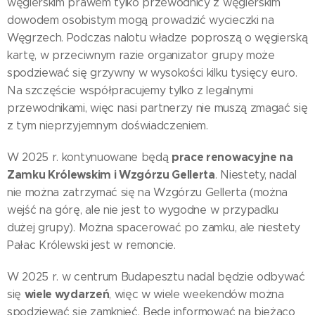
węgierskim prawem tylko przewodnicy z węgierskim
dowodem osobistym mogą prowadzić wycieczki na
Węgrzech. Podczas nalotu władze poproszą o węgierską
kartę, w przeciwnym razie organizator grupy może
spodziewać się grzywny w wysokości kilku tysięcy euro.
Na szczęście współpracujemy tylko z legalnymi
przewodnikami, więc nasi partnerzy nie muszą zmagać się
z tym nieprzyjemnym doświadczeniem.
prace renowacyjne na
W 2025 r. kontynuowane będą
Zamku Królewskim i Wzgórzu Gellerta
. Niestety, nadal
nie można zatrzymać się na Wzgórzu Gellerta (można
wejść na górę, ale nie jest to wygodne w przypadku
dużej grupy). Można spacerować po zamku, ale niestety
Pałac Królewski jest w remoncie.
W 2025 r. w centrum Budapesztu nadal będzie odbywać
wiele wydarzeń
się
, więc w wiele weekendów można
spodziewać się zamknięć. Będę informować na bieżąco