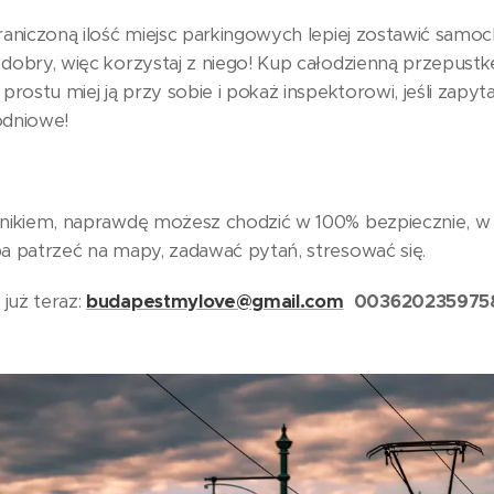
raniczoną ilość miejsc parkingowych lepiej zostawić samo
 dobry, więc korzystaj z niego! Kup całodzienną przepustk
rostu miej ją przy sobie i pokaż inspektorowi, jeśli zapyta! 
odniowe!
dnikiem, naprawdę możesz chodzić w 100% bezpiecznie, w
ba patrzeć na mapy, zadawać pytań, stresować się.
już teraz:
budapestmylove@gmail.com
003620235975