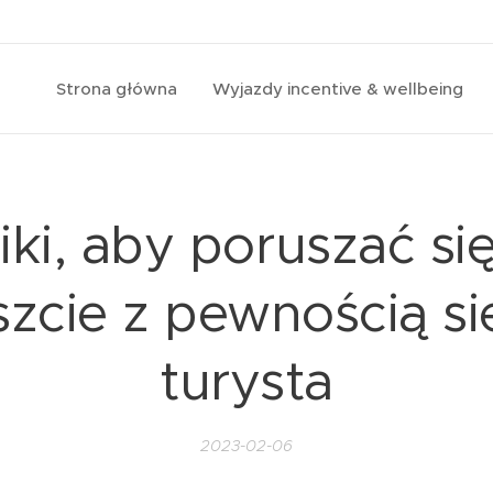
Strona główna
Wyjazdy incentive & wellbeing
riki, aby poruszać si
cie z pewnością si
turysta
2023-02-06