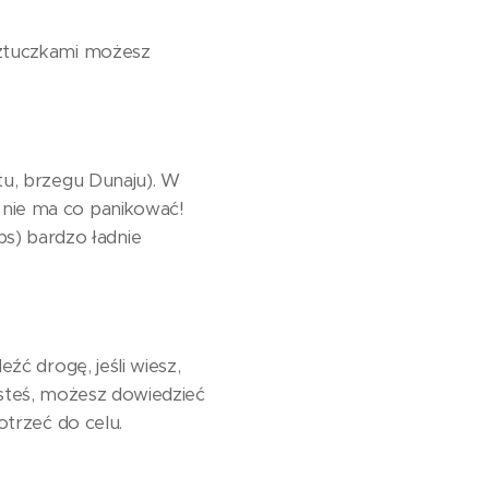
sztuczkami możesz
tu, brzegu Dunaju). W
 nie ma co panikować!
s) bardzo ładnie
źć drogę, jeśli wiesz,
jesteś, możesz dowiedzieć
otrzeć do celu.