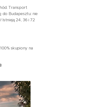
chód. Transport
ę do Budapesztu: nie
Istnieją 24, 36 i 72
 100% skupiony na
8