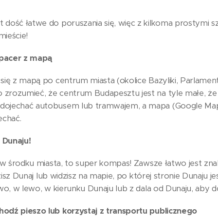
 dość łatwe do poruszania się, więc z kilkoma prostymi 
mieście!
 spacer z mapą
się z mapą po centrum miasta (okolice Bazyliki, Parlamen
zrozumieć, że centrum Budapesztu jest na tyle małe, że
dojechać autobusem lub tramwajem, a mapa (Google Map
echać.
 Dunaju!
ę w środku miasta, to super kompas! Zawsze łatwo jest znale
idzisz Dunaj lub widzisz na mapie, po której stronie Dunaju 
awo, w lewo, w kierunku Dunaju lub z dala od Dunaju, aby d
odź pieszo lub korzystaj z transportu publicznego