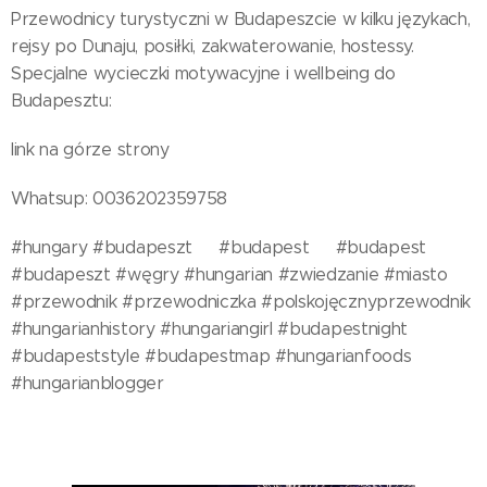
Przewodnicy turystyczni w Budapeszcie w kilku językach,
rejsy po Dunaju, posiłki, zakwaterowanie, hostessy.
Specjalne wycieczki motywacyjne i wellbeing do
Budapesztu:
link na górze strony
Whatsup: 0036202359758
#hungary #budapeszt🇭🇺 #budapest🇭🇺 #budapest
#budapeszt #węgry #hungarian #zwiedzanie #miasto
#przewodnik #przewodniczka #polskojęcznyprzewodnik
#hungarianhistory #hungariangirl #budapestnight
#budapeststyle #budapestmap #hungarianfoods
#hungarianblogger