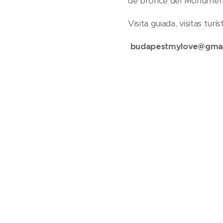
de bronce del Monumento
Visita guiada, visitas tur
budapestmylove@gmail