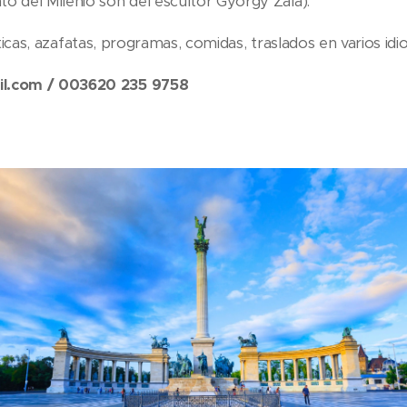
 del Milenio son del escultor György Zala).
ísticas, azafatas, programas, comidas, traslados en varios idi
.com / 003620 235 9758