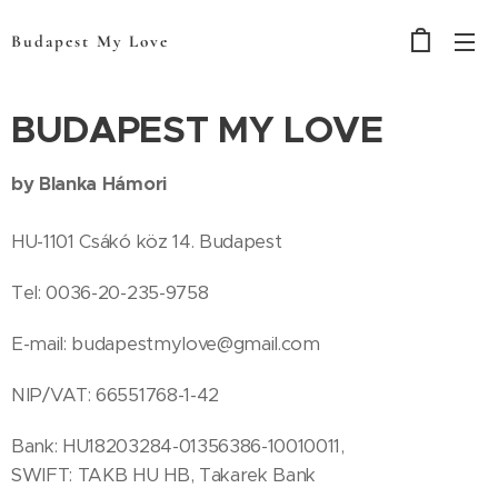
Budapest My Love
BUDAPEST MY LOVE
by Blanka Hámori
HU-1101 Csákó köz 14. Budapest
Tel: 0036-20-235-9758
E-mail: budapestmylove@gmail.com
NIP/VAT: 66551768-1-42
Bank: HU18203284-01356386-10010011,
SWIFT: TAKB HU HB, Takarek Bank