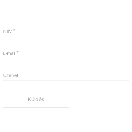
Név
E-mail
Üzenet
Küldés