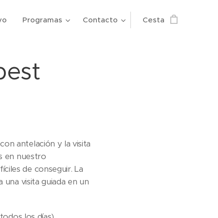
vo
Programas
Contacto
Cesta
pest
n antelación y la visita
as en nuestro
ciles de conseguir. La
 una visita guiada en un
todos los días)