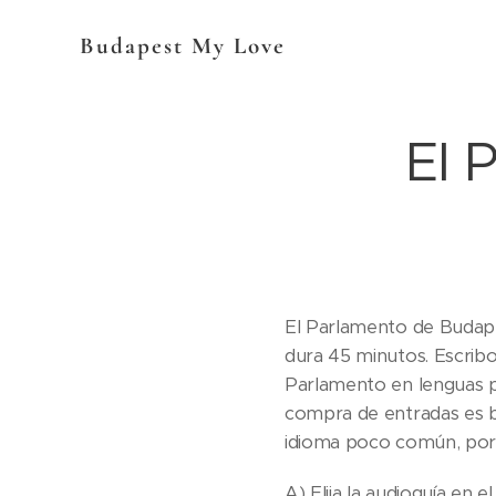
Budapest My Love
El 
El Parlamento de Budapes
dura 45 minutos. Escribo
Parlamento en lenguas po
compra de entradas es bás
idioma poco común, por 
A) Elija la audioguía en 