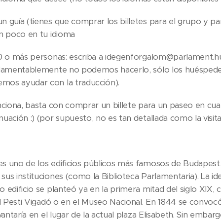
n guía (tienes que comprar los billetes para el grupo y par
un poco en tu idioma
 10 o más personas: escriba a idegenforgalom@parlament.h
 (lamentablemente no podemos hacerlo, sólo los huésped
mos ayudar con la traducción).
nciona, basta con comprar un billete para un paseo en cualq
uación :) (por supuesto, no es tan detallada como la visita
es uno de los edificios públicos más famosos de Budapest
sus instituciones (como la Biblioteca Parlamentaria). La i
o edificio se planteó ya en la primera mitad del siglo XIX,
el Pesti Vigadó o en el Museo Nacional. En 1844 se convocó 
vantaría en el lugar de la actual plaza Elisabeth. Sin embarg