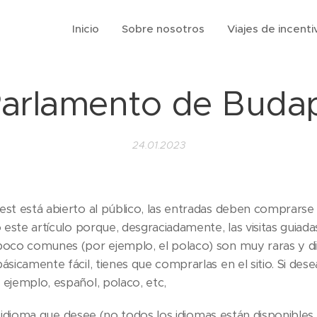
Inicio
Sobre nosotros
Viajes de incenti
Parlamento de Buda
24.01.2023
t está abierto al público, las entradas deben comprarse co
 este artículo porque, desgraciadamente, las visitas guiad
co comunes (por ejemplo, el polaco) son muy raras y difí
icamente fácil, tienes que comprarlas en el sitio. Si desea
ejemplo, español, polaco, etc,
el idioma que desee (no todos los idiomas están disponibles 