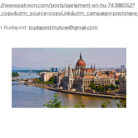
s://www.patreon.com/posts/parlament-en-hu-74388052?
_copy&utm_source=copyLink&utm_campaign=postshare_
en Budapest:
budapestmylove@gmail.com