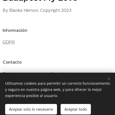
By Blanka Hámori, Copyright 2023
Información
GDPR
Contacto
E-mail: budapestmylove@gmail.com
Utilizamos cookies para permitir un correcto funcionamiento
y seguro en nuestra página web, y para ofrecer la mejor
experiencia posible al usuario.
Cookies
Idiomas
Aceptar solo lo necesario
Aceptar todo
Magyar
English
Polski
Español