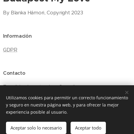
By Blanka Hámori, Copyright 2023
Información
GDPR
Contacto
E-mail: budapestmylove@gmail.com
Utilizamos cookies para permitir un correcto funcionamiento
y seguro en nuestra página web, y para ofrecer la mejor
experiencia posible al usuario.
Cookies
Idiomas
Aceptar solo lo necesario
Aceptar todo
Magyar
English
Polski
Español