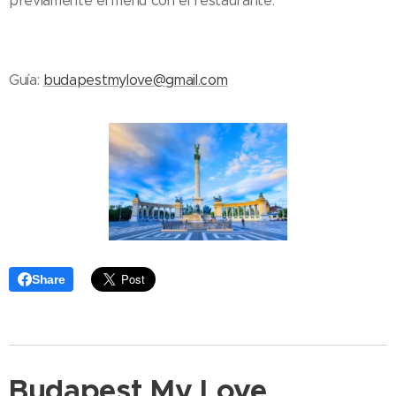
previamente el menú con el restaurante.
Guía:
budapestmylove@gmail.com
Share
Budapest My Love