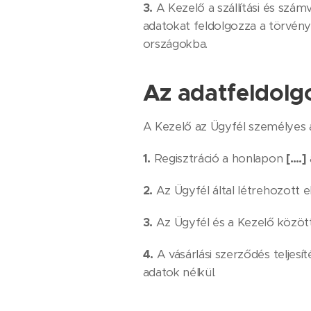
3.
A Kezelő a szállítási és szá
adatokat feldolgozza a törvény
országokba.
Az adatfeldolgo
A Kezelő az Ügyfél személyes ad
1.
Regisztráció a honlapon
[….]
2.
Az Ügyfél által létrehozott e
3.
Az Ügyfél és a Kezelő között
4.
A vásárlási szerződés telje
adatok nélkül.