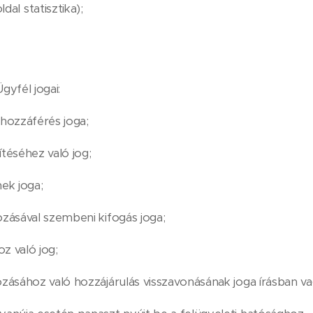
al statisztika);
gyfél jogai:
hozzáférés joga;
téséhez való jog;
ek joga;
zásával szembeni kifogás joga;
 való jog;
ásához való hozzájárulás visszavonásának joga írásban va