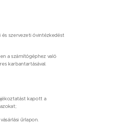
 és szervezeti óvintézkedést
ösen a számítógéphez való
res karbantartásával.
jékoztatást kapott a
azokat;
vásárlási űrlapon.