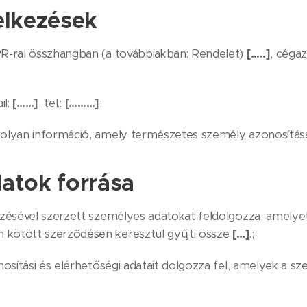
elkezések
-ral összhangban (a továbbiakban: Rendelet)
[…..]
, céga
l:
[……]
, tel.:
[………]
;
lyan információ, amely természetes személy azonosításá
atok forrása
zésével szerzett személyes adatokat feldolgozza, amelye
 kötött szerződésen keresztül gyűjti össze
[…]
.;
osítási és elérhetőségi adatait dolgozza fel, amelyek a sz