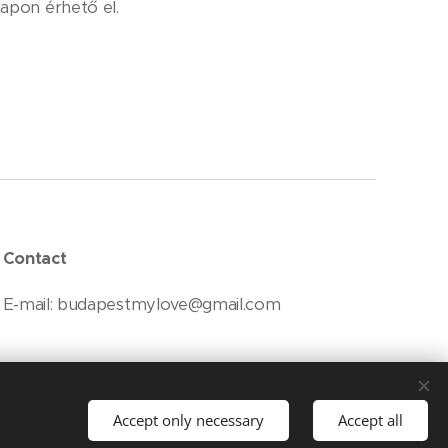
lapon érhető el.
Contact
E-mail: budapestmylove@gmail.com
Accept only necessary
Accept all
Languages
Magyar
English
Polski
Español