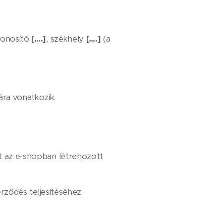
zonosító
[….]
, székhely
[….]
(a
ra vonatkozik.
t az e-shopban létrehozott
erződés teljesítéséhez