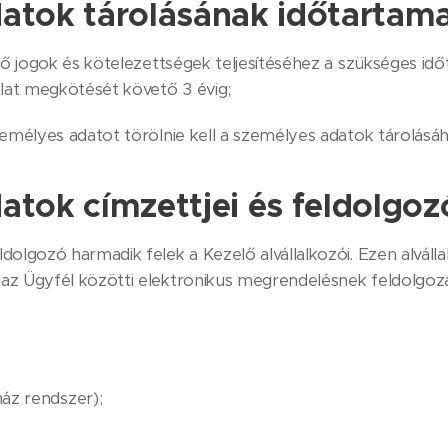
atok tárolásának időtartam
 jogok és kötelezettségek teljesítéséhez a szükséges időt
lat megkötését követő 3 évig;
élyes adatot törölnie kell a személyes adatok tárolásáho
atok címzettjei és feldolgoz
dolgozó harmadik felek a Kezelő alvállalkozói. Ezen alválla
az Ügyfél közötti elektronikus megrendelésnek feldolgoz
z rendszer);