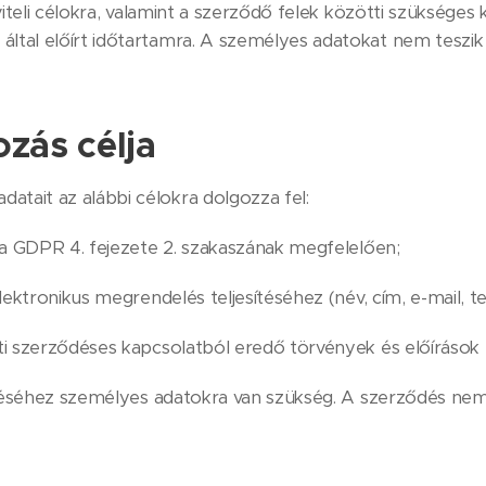
mviteli célokra, valamint a szerződő felek közötti szükség
 által előírt időtartamra. A személyes adatokat nem teszi
zás célja
atait az alábbi célokra dolgozza fel:
a GDPR 4. fejezete 2. szakaszának megfelelően;
lektronikus megrendelés teljesítéséhez (név, cím, e-mail, t
i szerződéses kapcsolatból eredő törvények és előírások 
sítéséhez személyes adatokra van szükség. A szerződés 