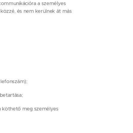
es kommunikációra a személyes
k közzé, és nem kerülnek át más
elefonszám);
betartása;
nem köthető meg személyes