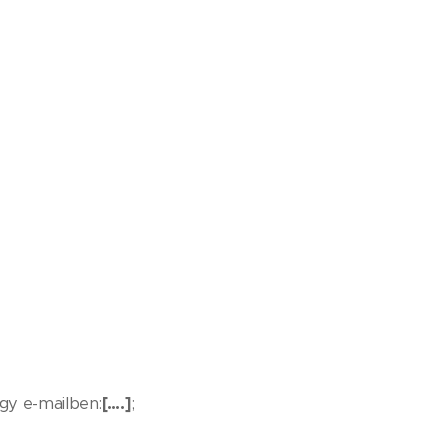
gy e-mailben:
[….]
;