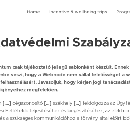
Home
Incentive & wellbeing trips
Prog
datvédelmi Szabályz
ntum csak tájékoztató jellegű sablonként készült. Ennek
lembe veszi, hogy a Webnode nem vállal felelősséget a w
lhasználásért. Javasoljuk, hogy kérjen jogi tanácsadást 
 igényeihez megfelelően.
n
[….]
cégazonosító
[…]
székhely
[…]
feldolgozza az Ügyfél
i Feltételek teljesítéséhez és kiegészítéséhez, az elektr
és a szükséges kommunikációhoz a törvény által előírt időt