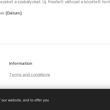
 ezeket a szabályokat. Új, frissített változat a közétett hon
nek
[Dátum]
Information
Terms and conditions
 our website, and to offer you