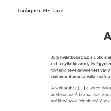
Budapest My Love
A
Jogi nyilatkozat: Ez a dokume
ezt a nyilatkozatot, és figye
történő tevékenységért vagy fe
dokumentumot a vállalkozása
A webáruház
[….]
a weboldalo
adatokat az Általános Szerződés
szállítmányok feldolgozásához 