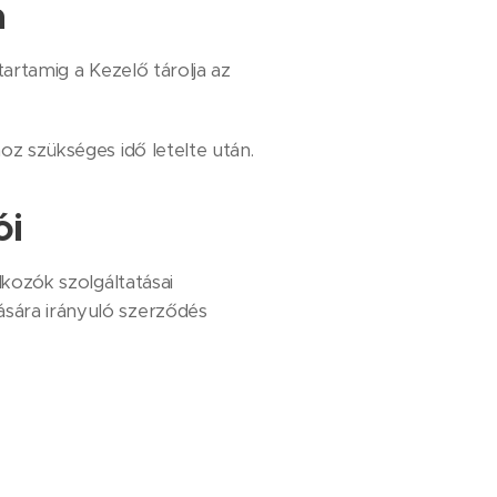
a
artamig a Kezelő tárolja az
z szükséges idő letelte után.
ói
lkozók szolgáltatásai
ására irányuló szerződés