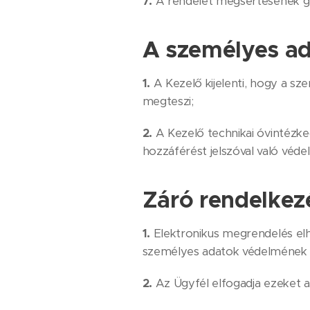
7.
A rendelet megsértésének gy
A személyes a
1.
A Kezelő kijelenti, hogy a s
megteszi;
2.
A Kezelő technikai óvintézke
hozzáférést jelszóval való véde
Záró rendelkez
1.
Elektronikus megrendelés e
személyes adatok védelmének v
2.
Az Ügyfél elfogadja ezeket a