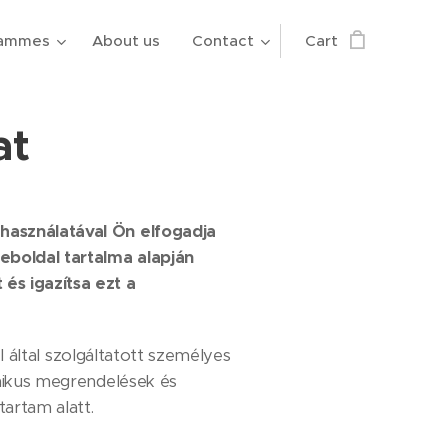
rammes
About us
Contact
Cart
at
 használatával Ön elfogadja
eboldal tartalma alapján
és igazítsa ezt a
 által szolgáltatott személyes
onikus megrendelések és
artam alatt.