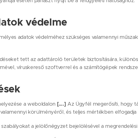
anúja esetén panaszt nyújt be a felügyeleti hatósághoz.
datok védelme
zemélyes adatok védelméhez szükséges valamennyi műszaki
déseket tett az adattároló területek biztosítására, külön
lmével, víruskereső szoftverrel és a számítógépek rendsze
ések
lhelyezése a weboldalon
[….]
Az Ügyfél megerősíti, hogy tá
alamennyi körülményéről, és teljes mértékben elfogadja 
 szabályokat a jelölőnégyzet bejelölésével a megrendelési 